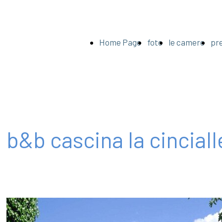
Home Page
foto
le camere
pre
b&b cascina la cincial
zi