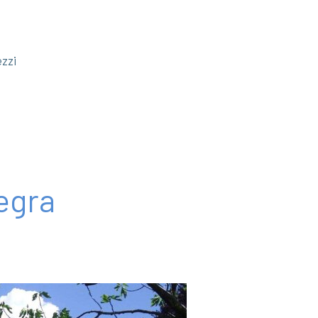
zzi
legra