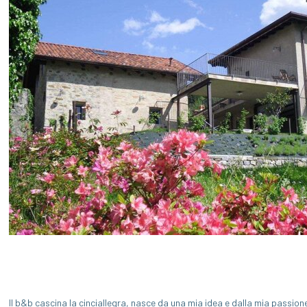
Il b&b cascina la cinciallegra, nasce da una mia idea e dalla mia passione 