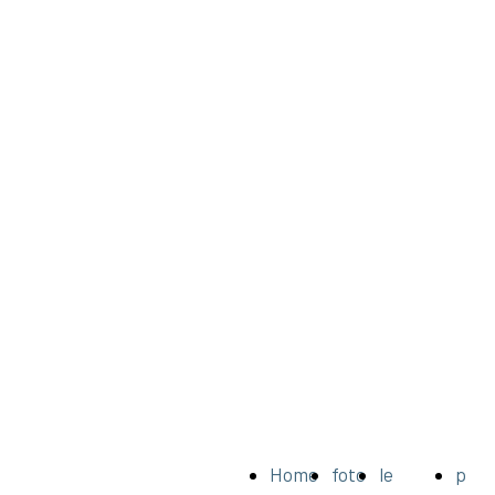
Home
foto
le
prez